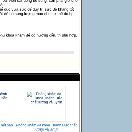
 loại viên sắt uống bổ sung, cần phải giữ cho
áu.
̉ dục vừa sức dể duy trì sức đề kháng tốt
ắt để bổ sung lượng máu cho cơ thể do bị
phụ khoa khám để có hướng điều trị phù hợp,
ĩ hết bao
Phòng khám đa khoa Thành Đức chất
lượng và uy tín