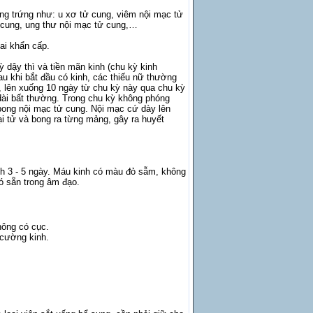
ng trứng như: u xơ tử cung, viêm nội mạc tử
ử cung, ung thư nội mạc tử cung,…
hai khẩn cấp.
ỳ dậy thì và tiền mãn kinh (chu kỳ kinh
au khi bắt đầu có kinh, các thiếu nữ thường
 lên xuống 10 ngày từ chu kỳ này qua chu kỳ
 dài bất thường. Trong chu kỳ không phóng
bong nội mạc tử cung. Nội mạc cứ dày lên
i tử và bong ra từng mảng, gây ra huyết
ình 3 - 5 ngày. Máu kinh có màu đỏ sẫm, không
ó sẵn trong âm đạo.
hông có cục.
g cường kinh.