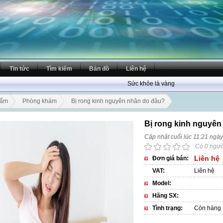
Tin tức
Tìm kiếm
Bản đồ
Liên hệ
Sức khỏe là vàng
hẩm
Phòng khám
Bị rong kinh nguyên nhân do đâu?
Bị rong kinh nguyên
Cập nhật cuối lúc 11:21 ngà
Có 0 ngườ
Liên hệ
Đơn giá bán:
VAT:
Liên hệ
Model:
Hãng SX:
Tình trạng:
Còn hàng