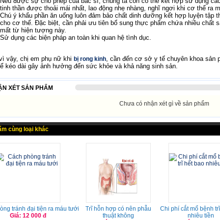
Nếu được sự cho phép của bác sĩ, chúng ta còn có thể kết hợp sử dụng các
tinh thần được thoải mái nhất, lao động nhẹ nhàng, nghĩ ngơi khi cơ thể ra m
Chú ý khẩu phần ăn uống luôn đảm bảo chất dinh dưỡng kết hợp luyện tập thê
cho cơ thể. Đặc biệt, cần phải ưu tiên bổ sung thực phẩm chứa nhiều chất s
mất từ hiện tượng này.
Sử dụng các biện pháp an toàn khi quan hệ tình dục.
vì vậy, chị em phụ nữ khi
, cần đến cơ sở y tế chuyên khoa sản 
bị rong kinh
để kéo dài gây ảnh hưởng đến sức khỏe và khả năng sinh sản.
ẬN XÉT SẢN PHẨM
Chưa có nhận xét gì về sản phẩm
ẩm cùng loại khác
ng tránh đại tiện ra máu tưới
Trĩ hỗn hợp có nên phẫu
Chi phí cắt mổ bệnh tr
Giá: 12 000 đ
thuật không
nhiêu tiền