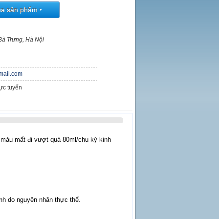
ua sản phẩm
‣
Bà Trưng, Hà Nội
ail.com
rực tuyến
g máu mất đi vượt quá 80ml/chu kỳ kinh
inh do nguyên nhân thực thể.