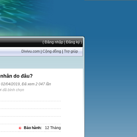
{ Đăng nhập
| Đăng ký }
Divivu.com
|
Cộng đồng
|
Trợ giúp
 nhân do đâu?
y 02/04/2019, Đã xem 2 047 lần
i đã bình chọn
Bảo hành:
12 Tháng