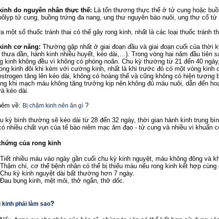
kinh do nguyên nhân thực thể:
Là tổn thương thực thể ở tử cung hoặc buồ
pôlyp tử cung, buồng trứng đa nang, ung thư nguyên bào nuôi, ung thư cổ t
a một số thuốc tránh thai có thể gây rong kinh, nhất là các loại thuốc tránh t
kinh cơ năng:
Thường gặp nhất ở giai đoạn đầu và giai đoạn cuối của thời k
 thưa dần, hành kinh nhiều huyết, kéo dài,…). Trong vòng hai năm đầu tiên s
g kinh không đều vì không có phóng noãn. Chu kỳ thường từ 21 đến 40 ngày,
ong kinh đôi khi kèm với cường kinh, nhất là khi trước đó có một vòng kinh
estrogen tăng lên kéo dài, không có hoàng thể và cũng không có hiện tượng 
ong khi mạch máu không tăng trưởng kịp nên không đủ máu nuôi, dẫn đến hoạ
và kéo dài.
hêm về:
?
Bị chậm kinh nên ăn gì
u kỳ bình thường sẽ kéo dài từ 28 đến 32 ngày, thời gian hành kinh trung b
có nhiều chất vụn của tế bào niêm mạc âm đạo - tử cung và nhiều vi khuẩn c
chứng của rong kinh
Tiết nhiều máu vào ngày gần cuối chu kỳ kinh nguyệt, máu không đông và k
Thậm chí, cơ thể bệnh nhân có thể bị thiếu máu nếu rong kinh kết hợp cùn
Chu kỳ kinh nguyệt dài bất thường hơn 7 ngày.
Đau bụng kinh, mệt mỏi, thở ngắn, thở dốc.
?
g kinh phải làm sao