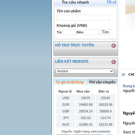
Tra cứu nhanh
Tất cả
Tên sản phẩm
Khoảng giá (VNĐ)
Từ:
Đến:
HỖ TRỢ TRỰC TUYẾN
LIÊN KẾT WEBSITE
CHI
Tỷ giá N.tệ/Vàng
Phí vận chuyển
Rong k
nguyệt
Ngoại tệ
Mua vào
Bán ra
USD
23075
23245
EUR
24960.98
26533.06
GBP
29534.14
30656.9
Nguyê
JPY
202.02
214.74
Nguyên
AUD
15386.41
16131.86
HKD
2906.04
3028.6
(Nguồn: Ngân hàng vietcombank)
Xem t