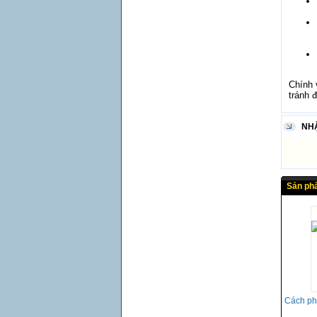
Chính 
tránh 
NH
Sản ph
Cách phò