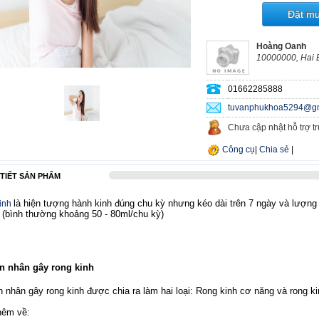
Đặt m
Hoàng Oanh
10000000, Hai 
01662285888
tuvanphukhoa5294@gm
Chưa cập nhật hỗ trợ t
Công cụ
|
Chia sẻ
|
 TIẾT SẢN PHẨM
là hiện tượng hành kinh đúng chu kỳ nhưng kéo dài trên 7 ngày và lượn
inh
 (bình thường khoảng 50 - 80ml/chu kỳ)
n nhân gây rong kinh
 nhân gây rong kinh được chia ra làm hai loại: Rong kinh cơ năng và rong k
hêm về: